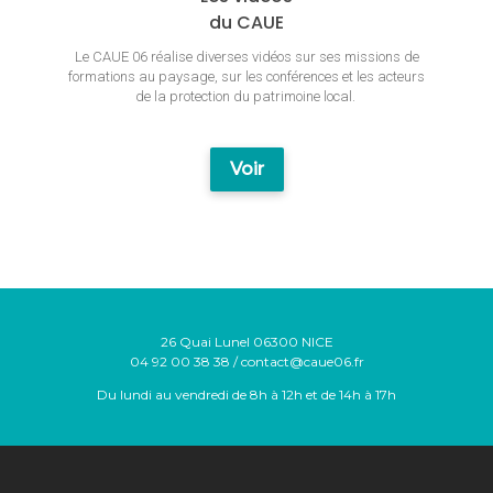
du CAUE
Le CAUE 06 réalise diverses vidéos sur ses missions de
formations au paysage, sur les conférences et les acteurs
de la protection du patrimoine local.
Voir
26 Quai Lunel 06300 NICE
04 92 00 38 38 / contact@caue06.fr
Du lundi au vendredi de 8h à 12h et de 14h à 17h