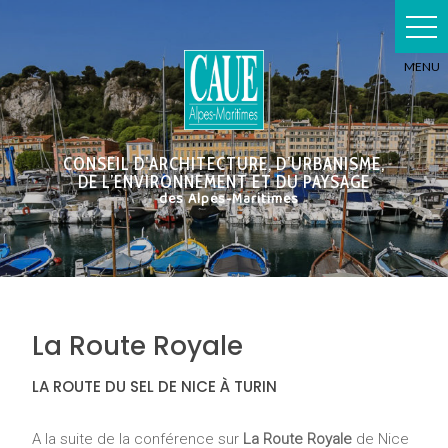
Skip
to
content
CONSEIL D’ARCHITECTURE, D’URBANISME,
DE L’ENVIRONNEMENT ET DU PAYSAGE
des Alpes-Maritimes
La Route Royale
LA ROUTE DU SEL DE NICE À TURIN
A la suite de la conférence sur
La Route Royale
de Nice