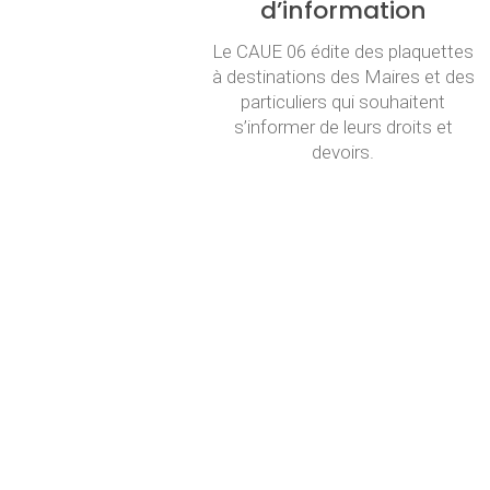
d’information
Le CAUE 06 édite des plaquettes
à destinations des Maires et des
particuliers qui souhaitent
s’informer de leurs droits et
devoirs.
Voir
ADRESSE
26 Quai Lunel
06300 NICE