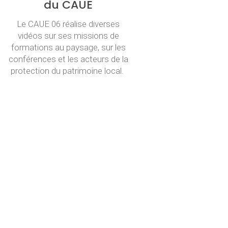
du CAUE
Le CAUE 06 réalise diverses
vidéos sur ses missions de
formations au paysage, sur les
conférences et les acteurs de la
protection du patrimoine local.
Voir
HORAIRES
Du lundi au vendredi
de 8h à 12h et de 14h à 17h