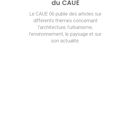
du CAUE
Le CAUE 06 publie des articles sur
différents thèmes concernant
l’architecture, l’urbanisme,
l’environnement, le paysage et sur
son actualité.
Voir
CONTACT
04 92 00 38 38
contact@caue06.fr