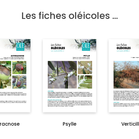
Les fiches oléicoles …
racnose
Psylle
Verticil