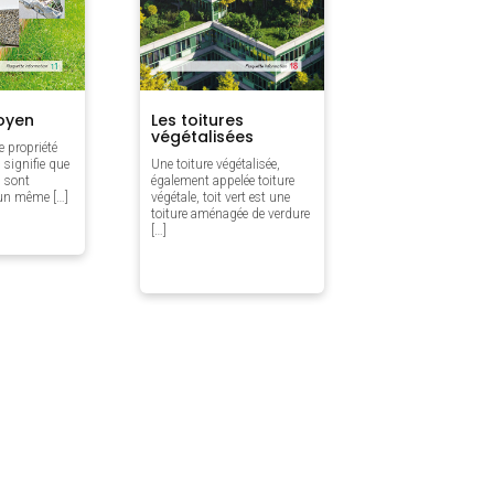
oyen
Les toitures
végétalisées
e propriété
 signifie que
Une toiture végétalisée,
 sont
également appelée toiture
’un même […]
végétale, toit vert est une
toiture aménagée de verdure
[…]