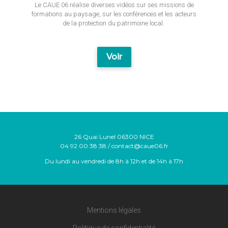
Le CAUE 06 réalise diverses vidéos sur ses missions de
formations au paysage, sur les conférences et les acteurs
de la protection du patrimoine local.
Voir
26 Quai Lunel 06300 NICE
04 92 00 38 38 / contact@caue06.fr
Du lundi au vendredi de 8h à 12h et de 14h à 17h
Mentions légales